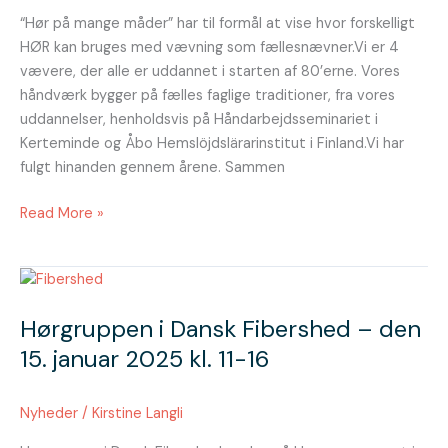
september
“Hør på mange måder” har til formål at vise hvor forskelligt
2025
HØR kan bruges med vævning som fællesnævner.Vi er 4
vævere, der alle er uddannet i starten af 80’erne. Vores
håndværk bygger på fælles faglige traditioner, fra vores
uddannelser, henholdsvis på Håndarbejdsseminariet i
Kerteminde og Åbo Hemslöjdslärarinstitut i Finland.Vi har
fulgt hinanden gennem årene. Sammen
Read More »
Hørgruppen
i
Hørgruppen i Dansk Fibershed – den
Dansk
Fibershed
15. januar 2025 kl. 11-16
–
den
Nyheder
/
Kirstine Langli
15.
januar