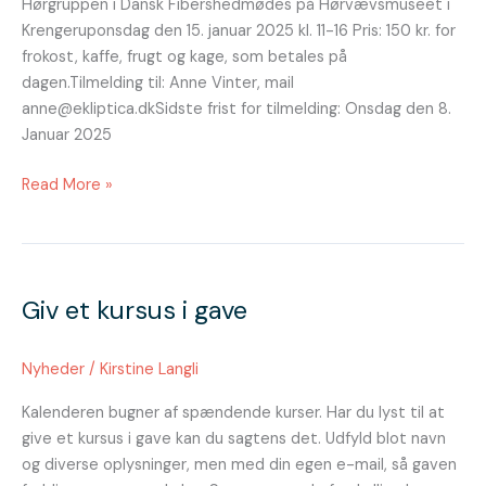
Hørgruppen i Dansk Fibershedmødes på Hørvævsmuseet i
2025
Krengeruponsdag den 15. januar 2025 kl. 11-16 Pris: 150 kr. for
kl.
frokost, kaffe, frugt og kage, som betales på
11-
dagen.Tilmelding til: Anne Vinter, mail
16
anne@ekliptica.dkSidste frist for tilmelding: Onsdag den 8.
Januar 2025
Read More »
Giv
et
Giv et kursus i gave
kursus
i
gave
Nyheder
/
Kirstine Langli
Kalenderen bugner af spændende kurser. Har du lyst til at
give et kursus i gave kan du sagtens det. Udfyld blot navn
og diverse oplysninger, men med din egen e-mail, så gaven