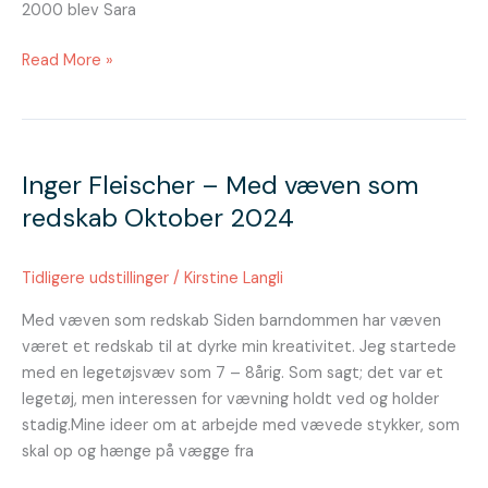
2000 blev Sara
Read More »
Inger
Fleischer
Inger Fleischer – Med væven som
–
Med
redskab Oktober 2024
væven
som
Tidligere udstillinger
/
Kirstine Langli
redskab
Oktober
Med væven som redskab Siden barndommen har væven
2024
været et redskab til at dyrke min kreativitet. Jeg startede
med en legetøjsvæv som 7 – 8årig. Som sagt; det var et
legetøj, men interessen for vævning holdt ved og holder
stadig.Mine ideer om at arbejde med vævede stykker, som
skal op og hænge på vægge fra