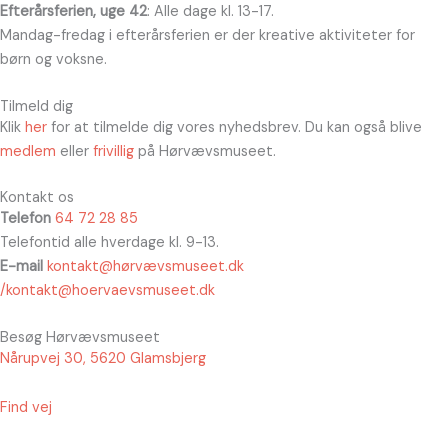
Efterårsferien, uge 42
: Alle dage kl. 13-17.
Mandag-fredag i efterårsferien er der kreative aktiviteter for
børn og voksne.
Tilmeld dig
Klik
her
for at tilmelde dig vores nyhedsbrev. Du kan også blive
medlem
eller
frivillig
på Hørvævsmuseet.
Kontakt os
Telefon
64 72 28 85
Telefontid alle hverdage kl. 9-13.
E-mail
kontakt@hørvævsmuseet.dk
/kontakt@hoervaevsmuseet.dk
Besøg Hørvævsmuseet
Nårupvej 30, 5620 Glamsbjerg
Find vej