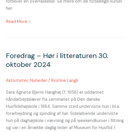
forbliver en overraskelse. Se mere om de forskellige kurser
her.
Read More »
Foredrag
–
Foredrag – Hør i litteraturen 30.
Hør
i
oktober 2024
litteraturen
30.
Aktiviteter
,
Nyheder
/
Kirstine Langli
oktober
2024
Sara Agnete Bjerre Hanghøj (f. 1958) er uddannet
håndarbejdslærer fra seminariet på Den danske
Husflidshøjskole i 1984. Samme sted underviste hun i bl.a.
forarbejdning og spinding af hør. Sideløbende underviste
hun på daghøjskole i vævning og på weekendkurser i filtning
og var i en årrække daglig leder af Museum for Husflid. I