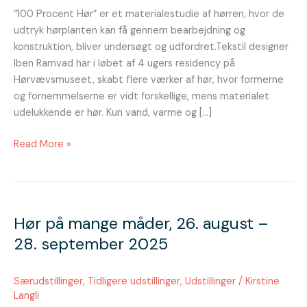
2025
“100 Procent Hør” er et materialestudie af hørren, hvor de
udtryk hørplanten kan få gennem bearbejdning og
konstruktion, bliver undersøgt og udfordret.Tekstil designer
Iben Ramvad har i løbet af 4 ugers residency på
Hørvævsmuseet, skabt flere værker af hør, hvor formerne
og fornemmelserne er vidt forskellige, mens materialet
udelukkende er hør. Kun vand, varme og […]
Read More »
Hør
på
Hør på mange måder, 26. august –
mange
måder,
28. september 2025
26.
august
Særudstillinger
,
Tidligere udstillinger
,
Udstillinger
/
Kirstine
–
Langli
28.