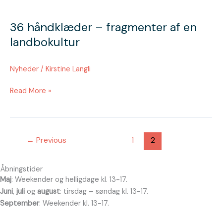
36
håndklæder
36 håndklæder – fragmenter af en
–
fragmenter
landbokultur
af
en
Nyheder
/
Kirstine Langli
landbokultur
Read More »
←
Previous
1
2
Åbningstider
Maj
: Weekender og helligdage kl. 13-17.
Juni
,
juli
og
august
: tirsdag – søndag kl. 13-17.
September
: Weekender kl. 13-17.