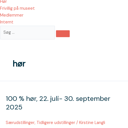
Hør
Frivillig på museet
Medlemmer
Internt
hør
100
%
100 % hør, 22. juli- 30. september
hør,
22.
2025
juli-
30.
Særudstillinger
,
Tidligere udstillinger
/
Kirstine Langli
september