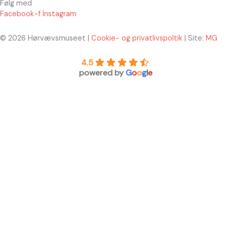
Følg med
Facebook-f
Instagram
© 2026 Hørvævsmuseet |
Cookie- og privatlivspoltik
| Site:
MG
4.5
powered by
G
o
o
g
l
e