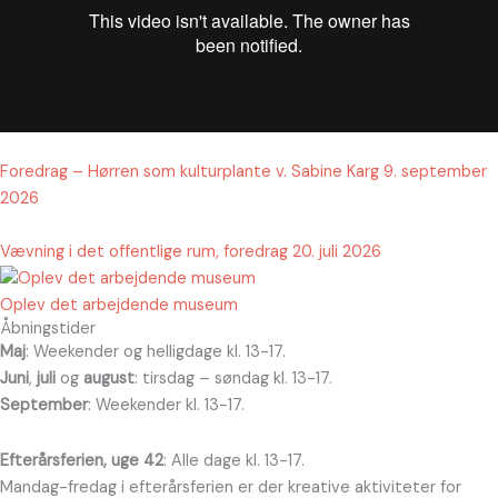
Foredrag – Hørren som kulturplante v. Sabine Karg 9. september
2026
Vævning i det offentlige rum, foredrag 20. juli 2026
Oplev det arbejdende museum
Åbningstider
Maj
: Weekender og helligdage kl. 13-17.
Juni
,
juli
og
august
: tirsdag – søndag kl. 13-17.
September
: Weekender kl. 13-17.
Efterårsferien, uge 42
: Alle dage kl. 13-17.
Mandag-fredag i efterårsferien er der kreative aktiviteter for