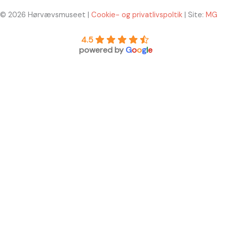
© 2026 Hørvævsmuseet |
Cookie- og privatlivspoltik
| Site:
MG
4.5
powered by
G
o
o
g
l
e