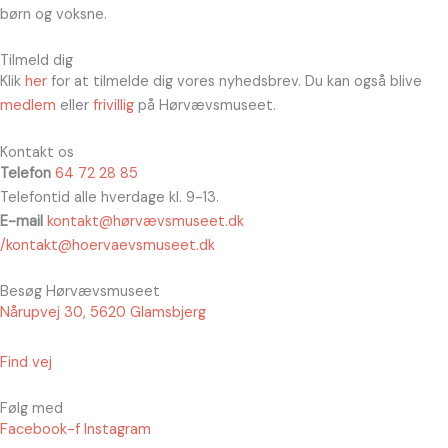
børn og voksne.
Tilmeld dig
Klik
her
for at tilmelde dig vores nyhedsbrev. Du kan også blive
medlem
eller
frivillig
på Hørvævsmuseet.
Kontakt os
Telefon
64 72 28 85
Telefontid alle hverdage kl. 9-13.
E-mail
kontakt@hørvævsmuseet.dk
/kontakt@hoervaevsmuseet.dk
Besøg Hørvævsmuseet
Nårupvej 30, 5620 Glamsbjerg
Find vej
Følg med
Facebook-f
Instagram