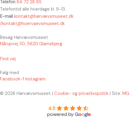
Telefon
64 72 28 85
Telefontid alle hverdage kl. 9-13.
E-mail
kontakt@hørvævsmuseet.dk
/kontakt@hoervaevsmuseet.dk
Besøg Hørvævsmuseet
Nårupvej 30, 5620 Glamsbjerg
Find vej
Følg med
Facebook-f
Instagram
© 2026 Hørvævsmuseet |
Cookie- og privatlivspoltik
| Site:
MG
4.5
powered by
G
o
o
g
l
e