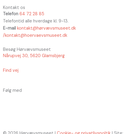
Kontakt os
Telefon
64 72 28 85
Telefontid alle hverdage kl. 9-13.
E-mail
kontakt@hørvævsmuseet.dk
/kontakt@hoervaevsmuseet.dk
Besøg Hørvævsmuseet
Nårupvej 30, 5620 Glamsbjerg
Find vej
Følg med
F
I
a
n
c
s
© 2026 Hørvævsmuseet |
Cookie- og privatlivspoltik
| Site: