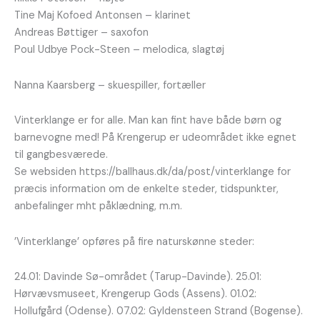
Tine Maj Kofoed Antonsen – klarinet
Andreas Bøttiger – saxofon
Poul Udbye Pock-Steen – melodica, slagtøj
Nanna Kaarsberg – skuespiller, fortæller
Vinterklange er for alle. Man kan fint have både børn og
barnevogne med! På Krengerup er udeområdet ikke egnet
til gangbesværede.
Se websiden https://ballhaus.dk/da/post/vinterklange for
præcis information om de enkelte steder, tidspunkter,
anbefalinger mht påklædning, m.m.
’Vinterklange’ opføres på fire naturskønne steder:
24.01: Davinde Sø-området (Tarup-Davinde). 25.01:
Hørvævsmuseet, Krengerup Gods (Assens). 01.02:
Hollufgård (Odense). 07.02: Gyldensteen Strand (Bogense).