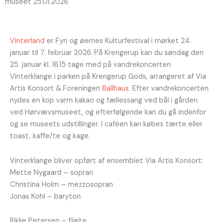
museet 25.01.2026
Vinterland
er Fyn og øernes Kulturfestival i mørket 24.
januar til 7. februar 2026. På Krengerup kan du søndag den
25. januar kl. 16.15 tage med på vandrekoncerten
Vinterklange i parken på Krengerup Gods, arrangeret af Via
Artis Konsort & Foreningen
Ballhaus
. Efter vandrekoncerten
nydes en kop varm kakao og fællessang ved bål i gården
ved Hørvævsmuseet, og efterfølgende kan du gå indenfor
og se museets udstillinger. I caféen kan købes tærte eller
toast, kaffe/te og kage.
Vinterklange bliver opført af ensemblet Via Artis Konsort:
Mette Nygaard – sopran
Christina Holm – mezzosopran
Jonas Kohl – baryton
Rikke Petersen – fløjte