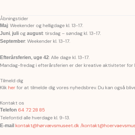
Åbningstider
: Weekender og helligdage kl. 13-17.
Maj
,
og
: tirsdag – søndag kl. 13-17.
Juni
juli
august
: Weekender kl. 13-17.
September
: Alle dage kl. 13-17.
Efterårsferien, uge 42
Mandag-fredag i efterårsferien er der kreative aktiviteter for
Tilmeld dig
Klik
her
for at tilmelde dig vores nyhedsbrev. Du kan også bli
Kontakt os
64 72 28 85
Telefon
Telefontid alle hverdage kl. 9-13.
kontakt@hørvævsmuseet.dk /kontakt@hoervaevsmus
E-mail