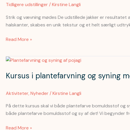
vævet
Tidligere udstillinger
/
Kirstine Langli
stof
til
Strik og vævning mødes De udstillede jakker er resultatet 
færdig
halskanter, skabes en unik tekstur og et helt særligt udtr
jakke
Oktober
Read More »
2024
Kursus
i
Kursus i plantefarvning og syning 
plantefarvning
og
syning
Aktiviteter
,
Nyheder
/
Kirstine Langli
med
pojagi
På dette kursus skal vi både plantefarve bomuldsstof og s
24.-26.05.2024
både plantefarve bomuldsstof og sy af det! Vi begynder f
Read More »