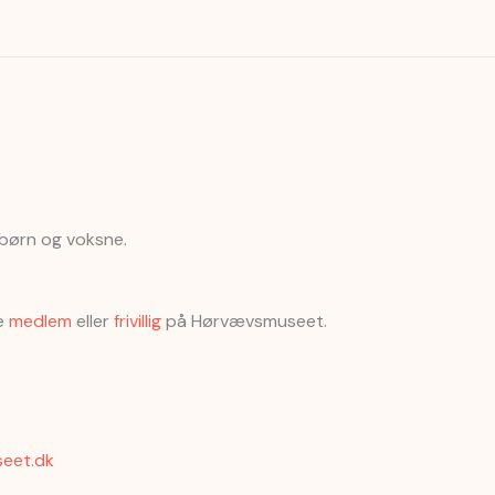
 børn og voksne.
ve
medlem
eller
frivillig
på Hørvævsmuseet.
eet.dk