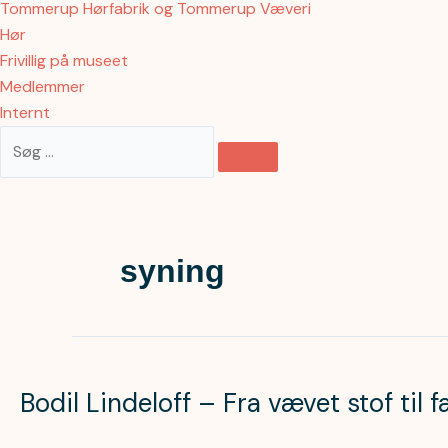
Tommerup Hørfabrik og Tommerup Væveri
Hør
Frivillig på museet
Medlemmer
Internt
syning
Bodil
Lindeloff
Bodil Lindeloff – Fra vævet stof til
–
Fra