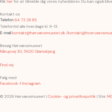
Klik
her
for at tilmelde dig vores nyhedsbrev. Du kan også bli
Kontakt os
Telefon
64 72 28 85
Telefontid alle hverdage kl. 9-13.
E-mail
kontakt@hørvævsmuseet.dk /kontakt@hoervaevsmus
Besøg Hørvævsmuseet
Nårupvej 30, 5620 Glamsbjerg
Find vej
Følg med
Facebook-f
Instagram
© 2026 Hørvævsmuseet |
Cookie- og privatlivspoltik
| Site:
M