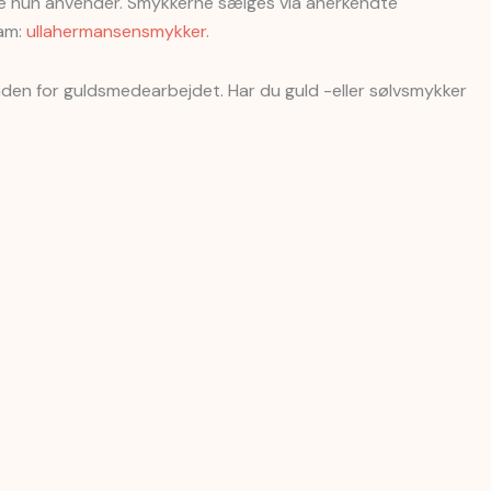
ne hun anvender. Smykkerne sælges via anerkendte
ram:
ullahermansensmykker
.
nden for guldsmedearbejdet. Har du guld -eller sølvsmykker