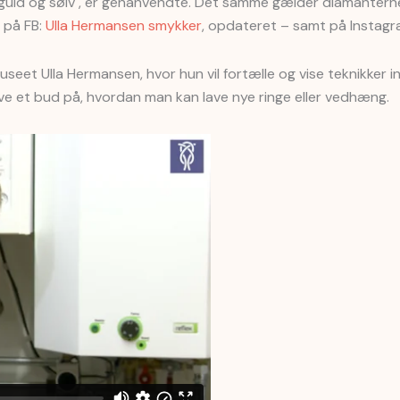
, guld og sølv , er genanvendte. Det samme gælder diamanter
 på FB:
Ulla Hermansen smykker
, opdateret – samt på Instag
et Ulla Hermansen, hvor hun vil fortælle og vise teknikker i
give et bud på, hvordan man kan lave nye ringe eller vedhæng.