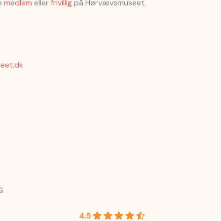
ve
medlem
eller
frivillig
på Hørvævsmuseet.
eet.dk
G
4.5