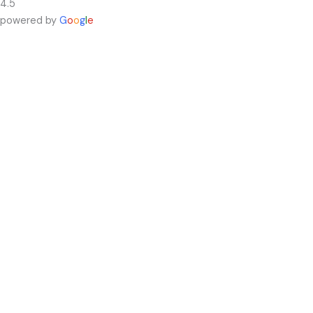
4.5
powered by
G
o
o
g
l
e