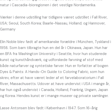
natur i Cascadia-bioregionen i det vestlige Nordamerika.
Værker i denne udstilling har tidligere været udstillet i Fall River,
USA; Seoul, South Korea; Baarle-Nassau, Holland; og Hannover,
Germany
Elin Noble blev født af amerikanske forældre i München, Tyskland i
1958. Som barn tilbragte hun en del år i Okinawa, Japan. Hun har
en BFA fra Washington University i Seattle, hvor hun studerede
kunst og kunsthåndværk, og udforskede farvning af stof med
både naturfarver og syntetiske farver. Hun er forfatter af bogen
Dyes & Paints: A Hands-On Guide to Coloring Fabric, som hun
skrev, efter at have været leder af et farvelaboratorium i Fall
River, Massachusetts. Udover at have undervist i USA i mange år,
har hun også undervist i Canada, Holland, Frankrig, Ungarn, Japan
og Korea. Hendes kunst er i mange museer og private samlinger.
Lasse Antonsen blev født i København i 1947. Som 16-årig