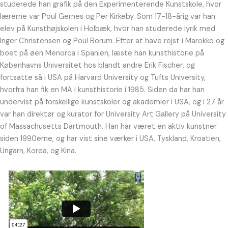
studerede han grafik på den Experimenterende Kunstskole, hvor
lærerne var Poul Gernes og Per Kirkeby. Som 17-18-årig var han
elev på Kunsthøjskolen i Holbæk, hvor han studerede lyrik med
Inger Christensen og Poul Borum. Efter at have rejst i Marokko og
boet på øen Menorca i Spanien, læste han kunsthistorie på
Københavns Universitet hos blandt andre Erik Fischer, og
fortsatte så i USA på Harvard University og Tufts University,
hvorfra han fik en MA i kunsthistorie i 1985. Siden da har han
undervist på forskellige kunstskoler og akademier i USA, og i 27 år
var han direktør og kurator for University Art Gallery på University
of Massachusetts Dartmouth. Han har været en aktiv kunstner
siden 1990erne, og har vist sine værker i USA, Tyskland, Kroatien,
Ungarn, Korea, og Kina.