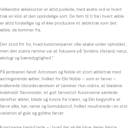
Velkendte æblesorter er altid podede, med andre ord er hvert
træ en klon af den oprindelige sort. De fem til ti frø i hvert æble
er altid forskellige og vil ikke producere et æbletræ som det
æble, de kommer fra.
Det stod frit for, hvad kunstnerparret ville skabe under opholdet,
men den større ramme var at fokusere på “jordens tilstand, natur,
økologi og bæredygtighed.”
På jernbanen fandt Antonsen og Noble et stort æbletræ med
astringerende æbler, hvilket for Elin Noble – som er farver –
indikerede tilstedeværelsen af tanniner. Hun vidste, at bladene
indeholdt flavonoider, et gult farvestof. Kunstnerne samlede
derefter æbler, blade og kviste fra træet, og Elin begyndte at
farve silke, hør, ramie og bomuldsstof, hvilket resulterede i en stor
variation af gule og gyldne farver.
Kunstnerne besluttede – i hvad der skulle blive deres første