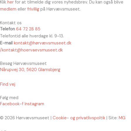
Klik
her
for at tilmelde dig vores nyhedsbrev. Du kan også blive
medlem
eller
frivillig
på Hørvævsmuseet.
Kontakt os
Telefon
64 72 28 85
Telefontid alle hverdage kl. 9-13.
E-mail
kontakt@hørvævsmuseet.dk
/kontakt@hoervaevsmuseet.dk
Besøg Hørvævsmuseet
Nårupvej 30, 5620 Glamsbjerg
Find vej
Følg med
Facebook-f
Instagram
© 2026 Hørvævsmuseet |
Cookie- og privatlivspoltik
| Site:
MG