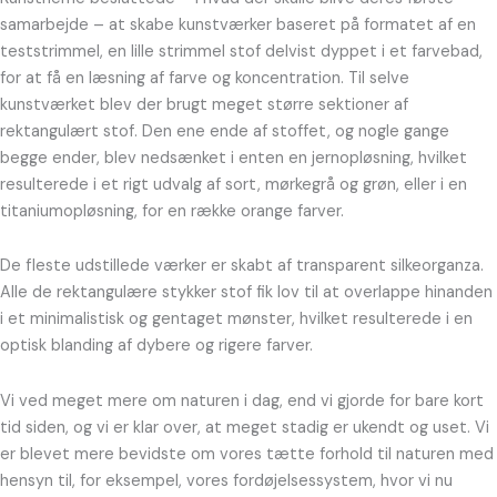
samarbejde – at skabe kunstværker baseret på formatet af en
teststrimmel, en lille strimmel stof delvist dyppet i et farvebad,
for at få en læsning af farve og koncentration. Til selve
kunstværket blev der brugt meget større sektioner af
rektangulært stof. Den ene ende af stoffet, og nogle gange
begge ender, blev nedsænket i enten en jernopløsning, hvilket
resulterede i et rigt udvalg af sort, mørkegrå og grøn, eller i en
titaniumopløsning, for en række orange farver.
De fleste udstillede værker er skabt af transparent silkeorganza.
Alle de rektangulære stykker stof fik lov til at overlappe hinanden
i et minimalistisk og gentaget mønster, hvilket resulterede i en
optisk blanding af dybere og rigere farver.
Vi ved meget mere om naturen i dag, end vi gjorde for bare kort
tid siden, og vi er klar over, at meget stadig er ukendt og uset. Vi
er blevet mere bevidste om vores tætte forhold til naturen med
hensyn til, for eksempel, vores fordøjelsessystem, hvor vi nu