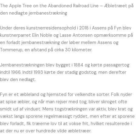
The Apple Tree on the Abandoned Railroad Line – Æbletræet på
den nedlagte jernbanestrækning
Under deres kunstnerresidensophold i 2018 i Assens på Fyn blev
kunstnerparret Elin Noble og Lasse Antonsen opmærksomme på
en forladt jernbanestrækning der løber mellem Assens og
Tommerup, en afstand på cirka 30 kilometer.
Jernbanestrækningen blev bygget i 1884 og kørte passagertog
indtil 1966. Indtil 1993 kørte der stadig godstog, men derefter
blev den nedlagt.
Fyn er et æbleland og hjemsted for velkendte sorter. Folk nyder
at spise æbler, og når man rejser med tog, bliver skroget ofte
smidt ud af vinduet. Mens togstrækningen var aktiv, blev krat og
vækst langs sporene regelmæssigt ryddet, men efter at sporene
blev forladt, fik træerne lov til at vokse frit, hvilket resulterede i
at der nu er over hundrede vilde æbletræer.