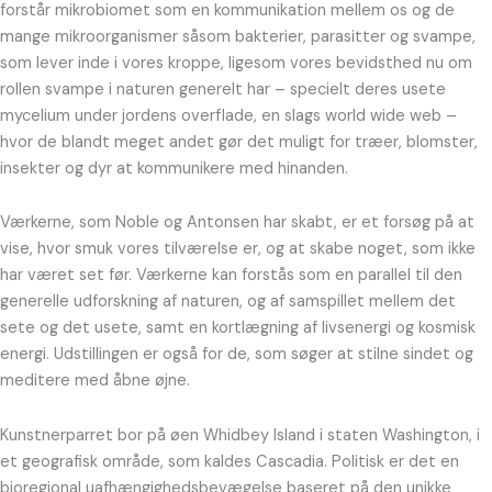
forstår mikrobiomet som en kommunikation mellem os og de
mange mikroorganismer såsom bakterier, parasitter og svampe,
som lever inde i vores kroppe, ligesom vores bevidsthed nu om
rollen svampe i naturen generelt har – specielt deres usete
mycelium under jordens overflade, en slags world wide web –
hvor de blandt meget andet gør det muligt for træer, blomster,
insekter og dyr at kommunikere med hinanden.
Værkerne, som Noble og Antonsen har skabt, er et forsøg på at
vise, hvor smuk vores tilværelse er, og at skabe noget, som ikke
har været set før. Værkerne kan forstås som en parallel til den
generelle udforskning af naturen, og af samspillet mellem det
sete og det usete, samt en kortlægning af livsenergi og kosmisk
energi. Udstillingen er også for de, som søger at stilne sindet og
meditere med åbne øjne.
Kunstnerparret bor på øen Whidbey Island i staten Washington, i
et geografisk område, som kaldes Cascadia. Politisk er det en
bioregional uafhængighedsbevægelse baseret på den unikke