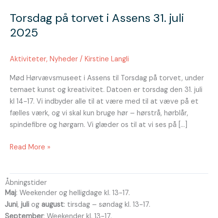
på
Torsdag på torvet i Assens 31. juli
torvet
i
2025
Assens
31.
Aktiviteter
,
Nyheder
/
Kirstine Langli
juli
2025
Mød Hørvævsmuseet i Assens til Torsdag på torvet, under
temaet kunst og kreativitet. Datoen er torsdag den 31. juli
kl 14-17. Vi indbyder alle til at være med til at væve på et
fælles værk, og vi skal kun bruge hør – hørstrå, hørblår,
spindefibre og hørgarn. Vi glæder os til at vi ses på […]
Read More »
Åbningstider
Maj
: Weekender og helligdage kl. 13-17.
Juni
,
juli
og
august
: tirsdag – søndag kl. 13-17.
September
: Weekender kl. 13-17.