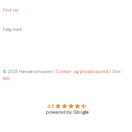
Find vej
Følg med
F
I
a
n
c
s
© 2026 Hørvævsmuseet |
Cookie- og privatlivspoltik
| Site:
e
t
MG
b
a
4.5
o
g
powered by
G
o
o
g
l
e
o
r