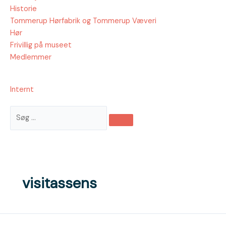
Historie
Tommerup Hørfabrik og Tommerup Væveri
Hør
Frivillig på museet
Medlemmer
Internt
Søg
…
visitassens
Torsdag