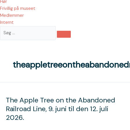
Hør
Frivillig på museet
Medlemmer
Internt
theappletreeontheabandonedra
The
Apple
The Apple Tree on the Abandoned
Tree
on
Railroad Line, 9. juni til den 12. juli
the
2026.
Abandoned
Railroad