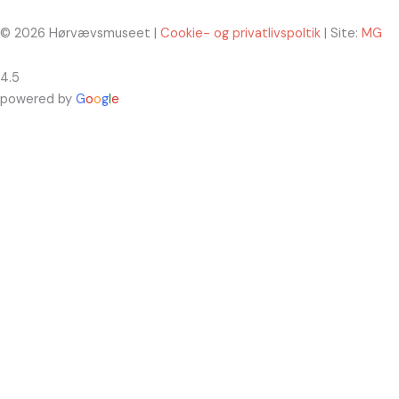
© 2026 Hørvævsmuseet |
Cookie- og privatlivspoltik
| Site:
MG
4.5
powered by
G
o
o
g
l
e