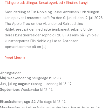
Tidligere udstillinger
,
Uncategorized
/
Kirstine Langli
Line,
9.
Særudstilling af Elin Noble og Lasse Antonsen. Udstillingen
juni
kan opleves i museets café fra den 9. juni til den 12. juli 2026.
til
The Apple Tree on the Abandoned Railroad Line –
den
Æbletræet på den nedlagte jernbanestrækning Under
12.
deres kunstnerresidensophold i 2018 i Assens på Fyn blev
juli
kunstnerparret Elin Noble og Lasse Antonsen
2026.
opmærksomme på en […]
Read More »
Åbningstider
Maj
: Weekender og helligdage kl. 13-17.
Juni
,
juli
og
august
: tirsdag – søndag kl. 13-17.
September
: Weekender kl. 13-17.
Efterårsferien, uge 42
: Alle dage kl. 13-17.
Mandag-fredag i efterårsferien er der kreative aktiviteter for