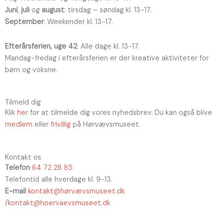
Juni
,
juli
og
august
: tirsdag – søndag kl. 13-17.
September
: Weekender kl. 13-17.
Efterårsferien, uge 42
: Alle dage kl. 13-17.
Mandag-fredag i efterårsferien er der kreative aktiviteter for
børn og voksne.
Tilmeld dig
Klik
her
for at tilmelde dig vores nyhedsbrev. Du kan også blive
medlem
eller
frivillig
på Hørvævsmuseet.
Kontakt os
Telefon
64 72 28 85
Telefontid alle hverdage kl. 9-13.
E-mail
kontakt@hørvævsmuseet.dk
/kontakt@hoervaevsmuseet.dk