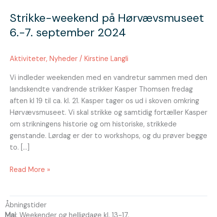
weekend
Strikke-weekend på Hørvævsmuseet
på
Hørvævsmuseet
6.-7. september 2024
6.-7.
september
Aktiviteter
,
Nyheder
/
Kirstine Langli
2024
Vi indleder weekenden med en vandretur sammen med den
landskendte vandrende strikker Kasper Thomsen fredag
aften kl 19 til ca. kl. 21. Kasper tager os ud i skoven omkring
Hørvævsmuseet. Vi skal strikke og samtidig fortæller Kasper
om strikningens historie og om historiske, strikkede
genstande. Lørdag er der to workshops, og du prøver begge
to. […]
Read More »
Åbningstider
Maj
: Weekender og helligdage kl. 13-17.