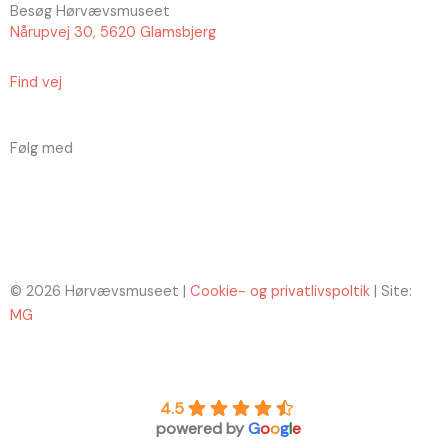
Besøg Hørvævsmuseet
Nårupvej 30, 5620 Glamsbjerg
Find vej
Følg med
F
I
a
n
c
s
© 2026 Hørvævsmuseet |
Cookie- og privatlivspoltik
| Site:
e
t
MG
b
a
4.5
o
g
powered by
G
o
o
g
l
e