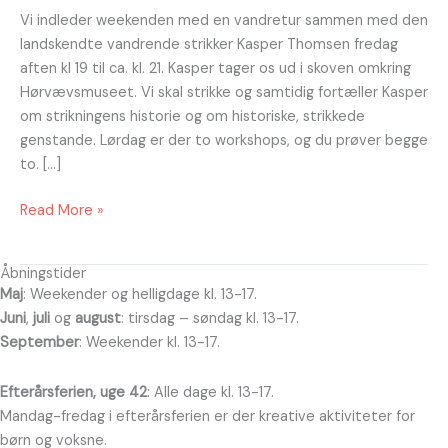
Vi indleder weekenden med en vandretur sammen med den
landskendte vandrende strikker Kasper Thomsen fredag
aften kl 19 til ca. kl. 21. Kasper tager os ud i skoven omkring
Hørvævsmuseet. Vi skal strikke og samtidig fortæller Kasper
om strikningens historie og om historiske, strikkede
genstande. Lørdag er der to workshops, og du prøver begge
to. […]
Read More »
Åbningstider
Maj
: Weekender og helligdage kl. 13-17.
Juni
,
juli
og
august
: tirsdag – søndag kl. 13-17.
September
: Weekender kl. 13-17.
Efterårsferien, uge 42
: Alle dage kl. 13-17.
Mandag-fredag i efterårsferien er der kreative aktiviteter for
børn og voksne.