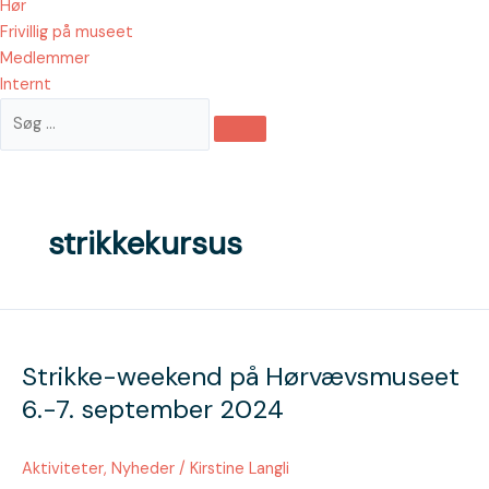
Hør
Frivillig på museet
Medlemmer
Internt
strikkekursus
Strikke-
weekend
Strikke-weekend på Hørvævsmuseet
på
Hørvævsmuseet
6.-7. september 2024
6.-7.
september
Aktiviteter
,
Nyheder
/
Kirstine Langli
2024