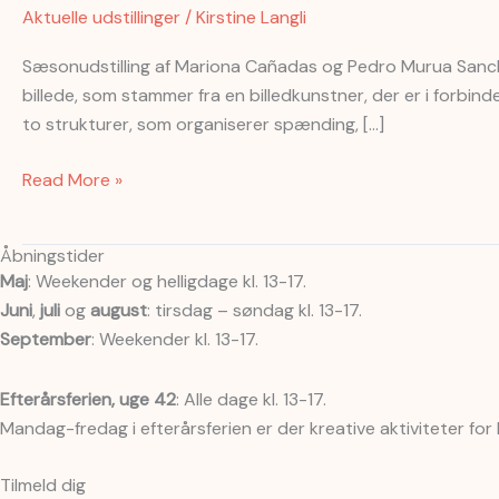
the
Aktuelle udstillinger
/
Kirstine Langli
Treadles,
2.
Sæsonudstilling af Mariona Cañadas og Pedro Murua Sanchez.
maj
billede, som stammer fra en billedkunstner, der er i forb
til
to strukturer, som organiserer spænding, […]
den
27.
Read More »
september
2026.
Åbningstider
Maj
: Weekender og helligdage kl. 13-17.
Juni
,
juli
og
august
: tirsdag – søndag kl. 13-17.
September
: Weekender kl. 13-17.
Efterårsferien, uge 42
: Alle dage kl. 13-17.
Mandag-fredag i efterårsferien er der kreative aktiviteter for
Tilmeld dig