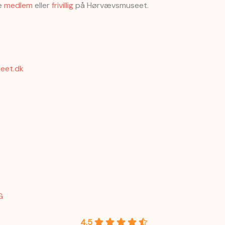
ve
medlem
eller
frivillig
på Hørvævsmuseet.
eet.dk
G
4.5