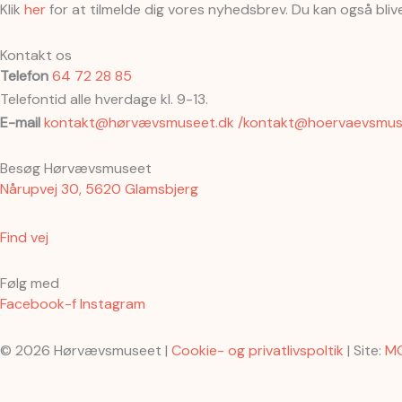
Klik
her
for at tilmelde dig vores nyhedsbrev. Du kan også bli
Kontakt os
Telefon
64 72 28 85
Telefontid alle hverdage kl. 9-13.
E-mail
kontakt@hørvævsmuseet.dk /kontakt@hoervaevsmus
Besøg Hørvævsmuseet
Nårupvej 30, 5620 Glamsbjerg
Find vej
Følg med
Facebook-f
Instagram
© 2026 Hørvævsmuseet |
Cookie- og privatlivspoltik
| Site:
M