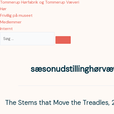
Tommerup Hørfabrik og Tommerup Væveri
Hør
Frivillig på museet
Medlemmer
Internt
sæsonudstillinghørv
The
Stems
The Stems that Move the Treadles, 2
that
Move