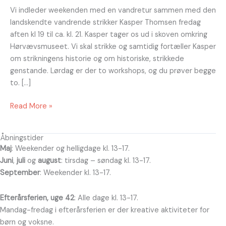
Vi indleder weekenden med en vandretur sammen med den
landskendte vandrende strikker Kasper Thomsen fredag
aften kl 19 til ca. kl. 21. Kasper tager os ud i skoven omkring
Hørvævsmuseet. Vi skal strikke og samtidig fortæller Kasper
om strikningens historie og om historiske, strikkede
genstande. Lørdag er der to workshops, og du prøver begge
to. […]
Read More »
Åbningstider
Maj
: Weekender og helligdage kl. 13-17.
Juni
,
juli
og
august
: tirsdag – søndag kl. 13-17.
September
: Weekender kl. 13-17.
Efterårsferien, uge 42
: Alle dage kl. 13-17.
Mandag-fredag i efterårsferien er der kreative aktiviteter for
børn og voksne.