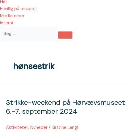
Hør
Frivillig på museet
Medlemmer
Internt
hønsestrik
Strikke-
weekend
Strikke-weekend på Hørvævsmuseet
på
Hørvævsmuseet
6.-7. september 2024
6.-7.
september
Aktiviteter
,
Nyheder
/
Kirstine Langli
2024