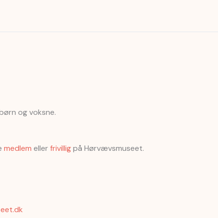
 børn og voksne.
ve
medlem
eller
frivillig
på Hørvævsmuseet.
eet.dk