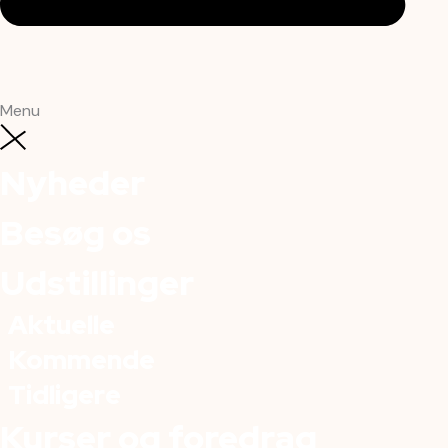
Menu
Nyheder
Besøg os
Udstillinger
Aktuelle
Kommende
Tidligere
Kurser og foredrag