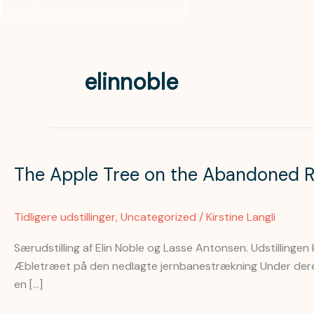
elinnoble
The
Apple
The Apple Tree on the Abandoned Railr
Tree
on
the
Tidligere udstillinger
,
Uncategorized
/
Kirstine Langli
Abandoned
Railroad
Særudstilling af Elin Noble og Lasse Antonsen. Udstillingen 
Line,
Æbletræet på den nedlagte jernbanestrækning Under dere
9.
en […]
juni