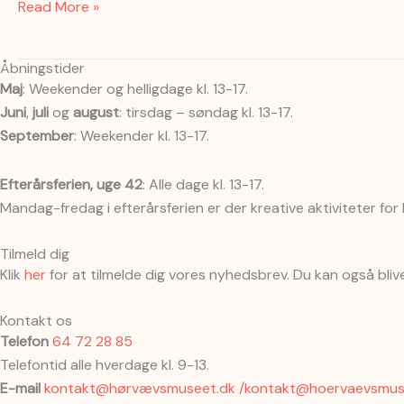
til
Read More »
den
12.
Åbningstider
juli
Maj
: Weekender og helligdage kl. 13-17.
2026.
Juni
,
juli
og
august
: tirsdag – søndag kl. 13-17.
September
: Weekender kl. 13-17.
Efterårsferien, uge 42
: Alle dage kl. 13-17.
Mandag-fredag i efterårsferien er der kreative aktiviteter for
Tilmeld dig
Klik
her
for at tilmelde dig vores nyhedsbrev. Du kan også bli
Kontakt os
Telefon
64 72 28 85
Telefontid alle hverdage kl. 9-13.
E-mail
kontakt@hørvævsmuseet.dk /kontakt@hoervaevsmus