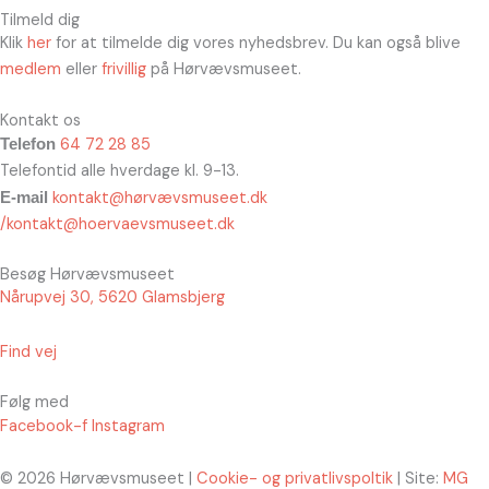
Tilmeld dig
Klik
her
for at tilmelde dig vores nyhedsbrev. Du kan også blive
medlem
eller
frivillig
på Hørvævsmuseet.
Kontakt os
64 72 28 85
Telefon
Telefontid alle hverdage kl. 9-13.
kontakt@hørvævsmuseet.dk
E-mail
/kontakt@hoervaevsmuseet.dk
Besøg Hørvævsmuseet
Nårupvej 30, 5620 Glamsbjerg
Find vej
Følg med
Facebook-f
Instagram
© 2026 Hørvævsmuseet |
Cookie- og privatlivspoltik
| Site:
MG