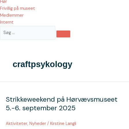
Hør
Frivillig på museet
Medlemmer
Internt
craftpsykology
Strikkeweekend
på
Strikkeweekend på Hørvævsmuseet
Hørvævsmuseet
5.-6.
5.-6. september 2025
september
2025
Aktiviteter
,
Nyheder
/
Kirstine Langli