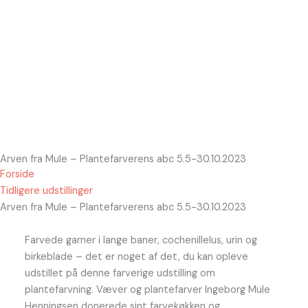
Tommerup Hørfabrik og Tommerup Væveri
Hør
Frivillig på museet
Medlemmer
Internt
Arven fra Mule – Plantefarverens abc 5.5-30.10.2023
Forside
Tidligere udstillinger
Arven fra Mule – Plantefarverens abc 5.5-30.10.2023
Farvede garner i lange baner, cochenillelus, urin og
birkeblade – det er noget af det, du kan opleve
udstillet på denne farverige udstilling om
plantefarvning. Væver og plantefarver Ingeborg Mule
Henningsen donerede sint farvekøkken og