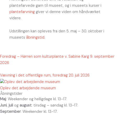
plantefarvede garn til museet, og i museets kurser i
plantefarvning
giver vi denne viden om håndværket
videre.
Udstillingen kan opleves fra den 5. maj – 30. oktober i
museets
åbningstid
.
Foredrag – Hørren som kulturplante v. Sabine Karg 9. september
2026
Vævning i det offentlige rum, foredrag 20. juli 2026
Oplev det arbejdende museum
Åbningstider
Maj
: Weekender og helligdage kl. 13-17.
Juni
,
juli
og
august
: tirsdag – søndag kl. 13-17.
September
: Weekender kl. 13-17.