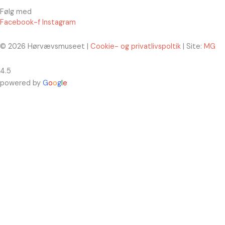
Følg med
Facebook-f
Instagram
© 2026 Hørvævsmuseet |
Cookie- og privatlivspoltik
| Site:
MG
4.5
powered by
G
o
o
g
l
e