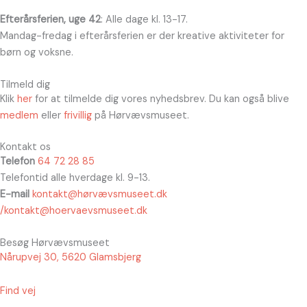
Efterårsferien, uge 42
: Alle dage kl. 13-17.
Mandag-fredag i efterårsferien er der kreative aktiviteter for
børn og voksne.
Tilmeld dig
Klik
her
for at tilmelde dig vores nyhedsbrev. Du kan også blive
medlem
eller
frivillig
på Hørvævsmuseet.
Kontakt os
Telefon
64 72 28 85
Telefontid alle hverdage kl. 9-13.
E-mail
kontakt@hørvævsmuseet.dk
/kontakt@hoervaevsmuseet.dk
Besøg Hørvævsmuseet
Nårupvej 30, 5620 Glamsbjerg
Find vej