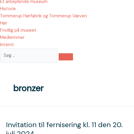
Et arbejdende museum
Historie
Tommerup Hørfabrik og Tommerup Væveri
Hør
Frivillig på museet
Medlemmer
Internt
bronzer
Invitation
til
Invitation til fernisering kl. 11 den 20.
fernisering
kl.
juli 2024