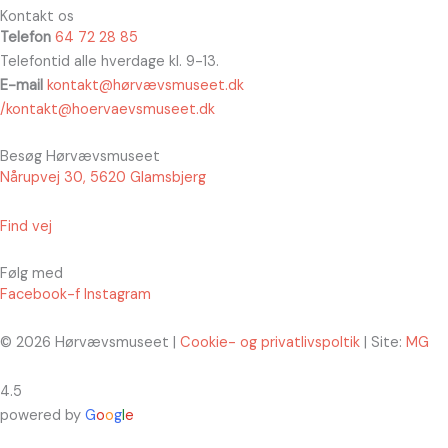
Kontakt os
Telefon
64 72 28 85
Telefontid alle hverdage kl. 9-13.
E-mail
kontakt@hørvævsmuseet.dk
/kontakt@hoervaevsmuseet.dk
Besøg Hørvævsmuseet
Nårupvej 30, 5620 Glamsbjerg
Find vej
Følg med
Facebook-f
Instagram
© 2026 Hørvævsmuseet |
Cookie- og privatlivspoltik
| Site:
MG
4.5
powered by
G
o
o
g
l
e