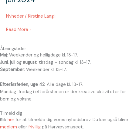
11
den
Nyheder
/
Kirstine Langli
20.
juli
Read More »
2024
Åbningstider
Maj
: Weekender og helligdage kl. 13-17.
Juni
,
juli
og
august
: tirsdag – søndag kl. 13-17.
September
: Weekender kl. 13-17.
Efterårsferien, uge 42
: Alle dage kl. 13-17.
Mandag-fredag i efterårsferien er der kreative aktiviteter for
børn og voksne.
Tilmeld dig
Klik
her
for at tilmelde dig vores nyhedsbrev. Du kan også blive
medlem
eller
frivillig
på Hørvævsmuseet.