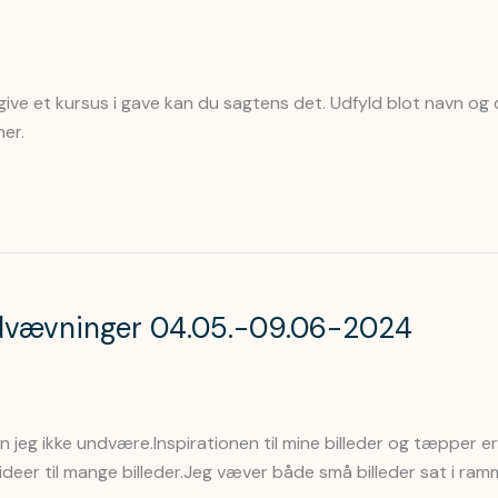
give et kursus i gave kan du sagtens det. Udfyld blot navn og
her.
ledvævninger 04.05.-09.06-2024
jeg ikke undvære.Inspirationen til mine billeder og tæpper er 
v ideer til mange billeder.Jeg væver både små billeder sat i ra