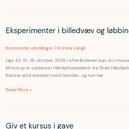
2026.
Eksperimenter
i
Eksperimenter i billedvæv og løbbin
billedvæv
og
løbbinding,
Kommende udstillinger
/
Kirstine Langli
10.-18.
oktober
Uge 42, 10.-18. oktober 2026 I efterårsferien kan du i musee
2026
Ørnstrup er uddannet håndarbejdslærer fra Skals Håndarb
Katrine altid arbejdet med tekstiler, og hun har
Read More »
Giv
et
Giv et kursus i gave
kursus