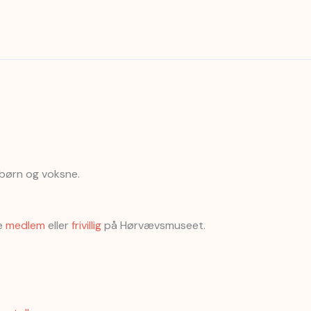
 børn og voksne.
ve
medlem
eller
frivillig
på Hørvævsmuseet.