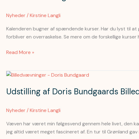
i
gave
Nyheder
/
Kirstine Langli
Kalenderen bugner af spændende kurser. Har du lyst til at 
forbliver en overraskelse. Se mere om de forskellige kurser 
Read More »
Udstilling
af
Udstilling af Doris Bundgaards Bil
Doris
Bundgaards
Billedvævninger
Nyheder
/
Kirstine Langli
04.05.-09.06-
2024
Væven har været min følgesvend gennem hele livet, den kan 
jeg altid været meget fascineret af. En tur til Grønland ga