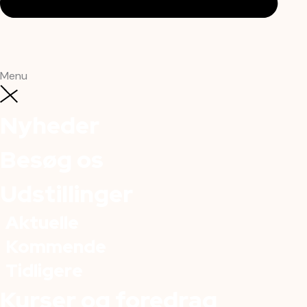
Menu
Nyheder
Besøg os
Udstillinger
Aktuelle
Kommende
Tidligere
Kurser og foredrag