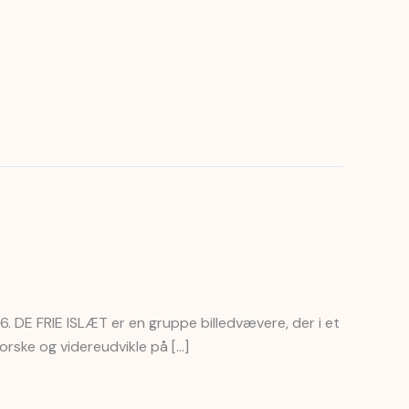
26. DE FRIE ISLÆT er en gruppe billedvævere, der i et
orske og videreudvikle på […]