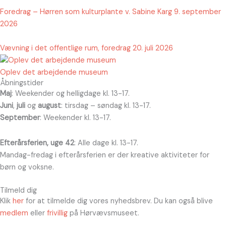
Foredrag – Hørren som kulturplante v. Sabine Karg 9. september
2026
Vævning i det offentlige rum, foredrag 20. juli 2026
Oplev det arbejdende museum
Åbningstider
Maj
: Weekender og helligdage kl. 13-17.
Juni
,
juli
og
august
: tirsdag – søndag kl. 13-17.
September
: Weekender kl. 13-17.
Efterårsferien, uge 42
: Alle dage kl. 13-17.
Mandag-fredag i efterårsferien er der kreative aktiviteter for
børn og voksne.
Tilmeld dig
Klik
her
for at tilmelde dig vores nyhedsbrev. Du kan også blive
medlem
eller
frivillig
på Hørvævsmuseet.