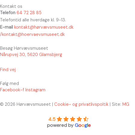
Kontakt os
Telefon
64 72 28 85
Telefontid alle hverdage kl. 9-13.
E-mail
kontakt@hørvævsmuseet.dk
/kontakt@hoervaevsmuseet.dk
Besøg Hørvævsmuseet
Nårupvej 30, 5620 Glamsbjerg
Find vej
Følg med
Facebook-f
Instagram
© 2026 Hørvævsmuseet |
Cookie- og privatlivspoltik
| Site:
MG
4.5
powered by
G
o
o
g
l
e